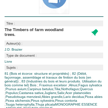
Titre :
The Timbers of farm woodland
trees.
Auteur(s) :
J.D. Brazier
Type de document :
Livre
Sujets :
81 (Bois et écorce: structure et propriétés)
;
82 (Débit,
façonnage, assemblage et travaux de finition du bois (en
général))
;
83 (Industries du bois et leurs produits. Utilisation du
bois comme tel)
Bois
;
Fraxinus excelsior
;
Alnus
;
Fagus sylvatica
;
Prunus avium
;
Carpinus betulus
;
Tilia
;
Nothofagus
;
Quercus
;
Populus
;
Castanea sativa
;
Juglans
;
Salix
;
Acer platanoides
;
Pseudotsuga menziesii
;
Abies grandis
;
Larix decidua
;
Picea abies
;
Picea sitchensis
;
Pinus sylvestris
;
Pinus contorta
;
Tsuga heterophylla
;
Thuja plicata
MONOGRAPHIE ESSENCE