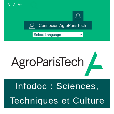
A-
A
A+
Connexion AgroParisTech
Powered by
Translate
Infodoc : Sciences,
Techniques et Culture