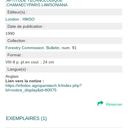
;
APTITUDE TECHNOLOGIQUE
;
CHAMAECYPARIS LAWSONIANA
Editeur(s) :
London : HMSO
Date de publication :
1990
Collection :
Forestry Commission. Bulletin
, num. 91
Format :
VIII-8 p.:pl.en coul. ; 24 cm
Langue(s) :
Anglais
Lien vers la notice :
https://infodoc.agroparistech.fr/index.php?
lvl=notice_display&id=80075
Réserver
EXEMPLAIRES (1)