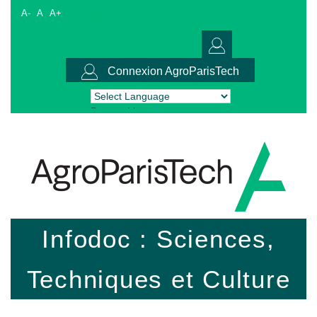
A-
A
A+
Connexion AgroParisTech
Powered by
Translate
Infodoc : Sciences,
Techniques et Culture