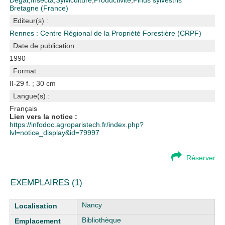
Dégât
;
Insecta
;
Sylviculture
;
Productivité
;
Pinus sylvestris
Bretagne (France)
Editeur(s) :
Rennes : Centre Régional de la Propriété Forestière (CRPF)
Date de publication :
1990
Format :
II-29 f. ; 30 cm
Langue(s) :
Français
Lien vers la notice :
https://infodoc.agroparistech.fr/index.php?
lvl=notice_display&id=79997
Réserver
EXEMPLAIRES (1)
Liste des exemplaires
Nancy
Bibliothèque