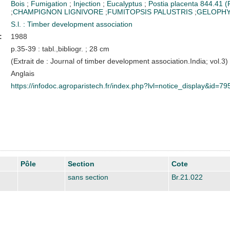
Bois
;
Fumigation
;
Injection
;
Eucalyptus
;
Postia placenta
844.41 (
;
CHAMPIGNON LIGNIVORE
;
FUMITOPSIS PALUSTRIS
;
GELOPH
S.l. : Timber development association
:
1988
p.35-39 : tabl.,bibliogr. ; 28 cm
(Extrait de : Journal of timber development association.India; vol.3)
Anglais
https://infodoc.agroparistech.fr/index.php?lvl=notice_display&id=79
Pôle
Section
Cote
sans section
Br.21.022