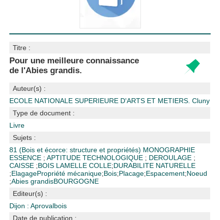
Titre :
Pour une meilleure connaissance
de l'Abies grandis.
Auteur(s) :
ECOLE NATIONALE SUPERIEURE D'ARTS ET METIERS. Cluny
Type de document :
Livre
Sujets :
81 (Bois et écorce: structure et propriétés)
MONOGRAPHIE
ESSENCE
;
APTITUDE TECHNOLOGIQUE
;
DEROULAGE
;
CAISSE
;
BOIS LAMELLE COLLE
;
DURABILITE NATURELLE
;
Elagage
Propriété mécanique
;
Bois
;
Placage
;
Espacement
;
Noeud
;
Abies grandis
BOURGOGNE
Editeur(s) :
Dijon : Aprovalbois
Date de publication :