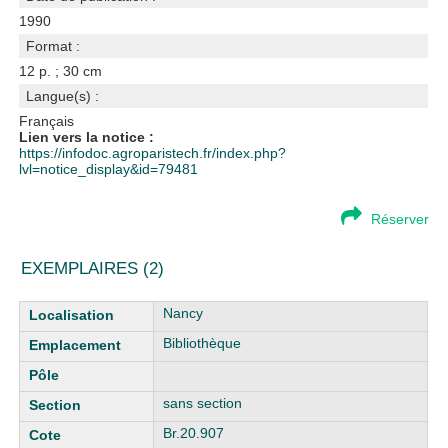
1990
Format :
12 p. ; 30 cm
Langue(s) :
Français
Lien vers la notice :
https://infodoc.agroparistech.fr/index.php?
lvl=notice_display&id=79481
Réserver
EXEMPLAIRES (2)
Liste des exemplaires
Nancy
Bibliothèque
sans section
Br.20.907