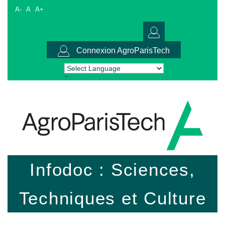
A-
A
A+
Connexion AgroParisTech
Powered by
Translate
Infodoc : Sciences,
Techniques et Culture