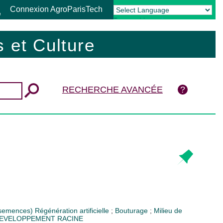
Connexion AgroParisTech
Powered by
Translate
 et Culture
RECHERCHE AVANCÉE
s semences)
Régénération artificielle
;
Bouturage
;
Milieu de
EVELOPPEMENT RACINE