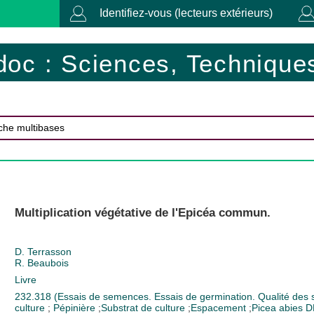
Identifiez-vous (lecteurs extérieurs)
doc : Sciences, Techniques
Multiplication végétative de l'Epicéa commun.
D. Terrasson
R. Beaubois
Livre
232.318 (Essais de semences. Essais de germination. Qualité de
culture
;
Pépinière
;
Substrat de culture
;
Espacement
;
Picea abies
D