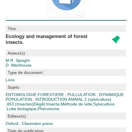
Titre :
Ecology and management of forest
insects.
Auteur(s) :
M.R. Speight
D. Wainhouse
Type de document :
Livre
Sujets :
ENTOMOLOGIE FORESTIERE
;
PULLULATION
;
DYNAMIQUE
POPULATION
;
INTRODUCTION ANIMAL
2 (sylviculture)
;
453 (Insectes)
Dégât
;
Insecta
;
Méthode de lutte
;
Sylviculture
;
Lutte biologique
;
Phéromone
Editeur(s) :
Oxford : Clarendon press
Date de publication :