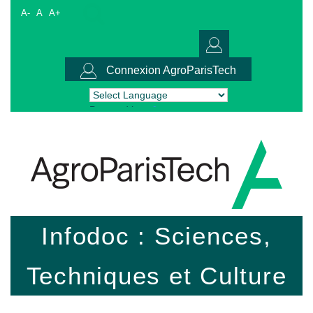
A-
A
A+
Connexion AgroParisTech
Powered by
Translate
Infodoc : Sciences,
Techniques et Culture