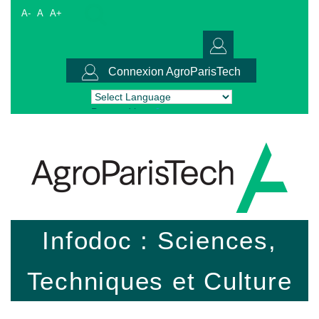
A-
A
A+
Connexion AgroParisTech
Powered by
Translate
Infodoc : Sciences,
Techniques et Culture