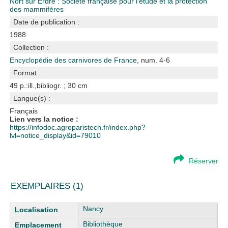
Nort sur Erdre : Société française pour l'étude et la protection
des mammifères
Date de publication :
1988
Collection :
Encyclopédie des carnivores de France
, num. 4-6
Format :
49 p.:ill.,bibliogr. ; 30 cm
Langue(s) :
Français
Lien vers la notice :
https://infodoc.agroparistech.fr/index.php?
lvl=notice_display&id=79010
Réserver
EXEMPLAIRES (1)
Liste des exemplaires
Nancy
Bibliothèque