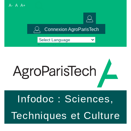
A-
A
A+
Connexion AgroParisTech
Powered by
Translate
Infodoc : Sciences,
Techniques et Culture