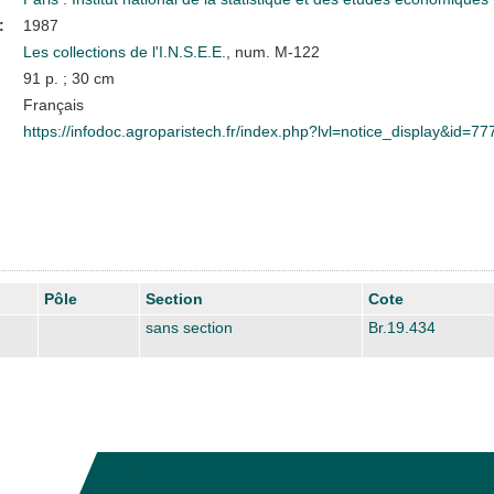
:
1987
Les collections de l'I.N.S.E.E.
, num. M-122
91 p. ; 30 cm
Français
https://infodoc.agroparistech.fr/index.php?lvl=notice_display&id=77
Pôle
Section
Cote
sans section
Br.19.434