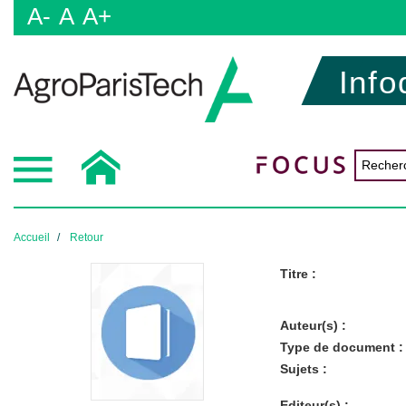
A-
A
A+
Info
Accueil
Retour
Titre :
Auteur(s) :
Type de document :
Sujets :
Editeur(s) :