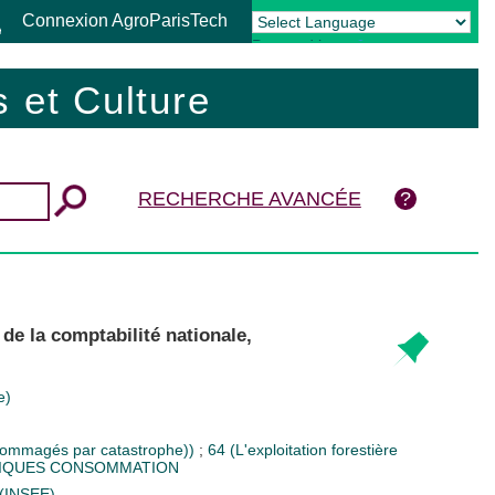
Connexion AgroParisTech
Powered by
Translate
 et Culture
RECHERCHE AVANCÉE
e la comptabilité nationale,
e)
endommagés par catastrophe))
;
64 (L'exploitation forestière
TIQUES CONSOMMATION
s (INSEE)