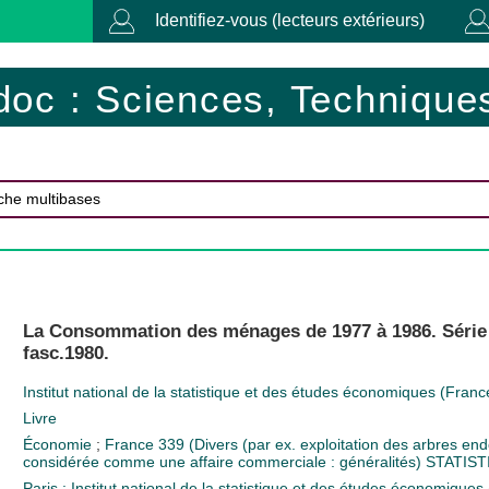
Identifiez-vous (lecteurs extérieurs)
doc : Sciences, Techniques
La Consommation des ménages de 1977 à 1986. Série d
fasc.1980.
Institut national de la statistique et des études économiques (Franc
Livre
Économie
;
France
339 (Divers (par ex. exploitation des arbres 
considérée comme une affaire commerciale : généralités)
STATIS
Paris : Institut national de la statistique et des études économique