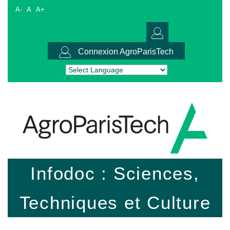
A-
A
A+
Connexion AgroParisTech
Powered by
Translate
Infodoc : Sciences,
Techniques et Culture