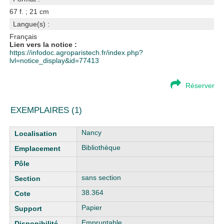
67 f. ; 21 cm
Langue(s) :
Français
Lien vers la notice :
https://infodoc.agroparistech.fr/index.php?
lvl=notice_display&id=77413
Réserver
EXEMPLAIRES (1)
Liste des exemplaires
Nancy
Bibliothèque
sans section
38.364
Papier
Empruntable