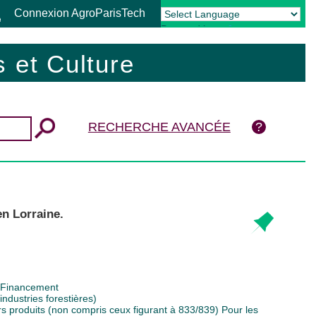
Connexion AgroParisTech
Powered by
Translate
 et Culture
RECHERCHE AVANCÉE
en Lorraine.
Financement
industries forestières)
rs produits (non compris ceux figurant à 833/839) Pour les