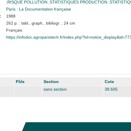
;
RISQUE POLLUTION
;
STATISTIQUES PRODUCTION
;
STATISTI
Paris : La Documentation française
:
1988
262 p. : tabl., graph., bibliogr. ; 24 cm
Français
https://infodoc.agroparistech.fr/index.php?lvl=notice_display&id=77
Pôle
Section
Cote
sans section
38.605