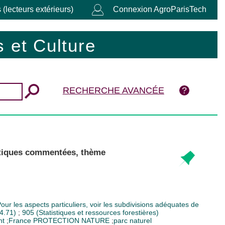
 (lecteurs extérieurs)
Connexion AgroParisTech
 et Culture
RECHERCHE AVANCÉE
istiques commentées, thème
ur les aspects particuliers, voir les subdivisions adéquates de
14.71)
;
905 (Statistiques et ressources forestières)
nt
;
France
PROTECTION NATURE
;
parc naturel