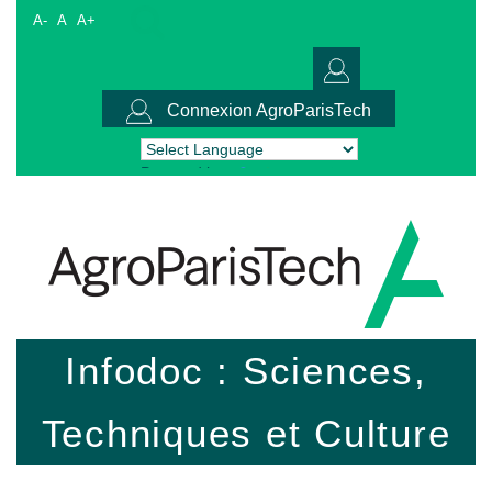
A-
A
A+
Connexion AgroParisTech
Powered by
Translate
Infodoc : Sciences,
Techniques et Culture