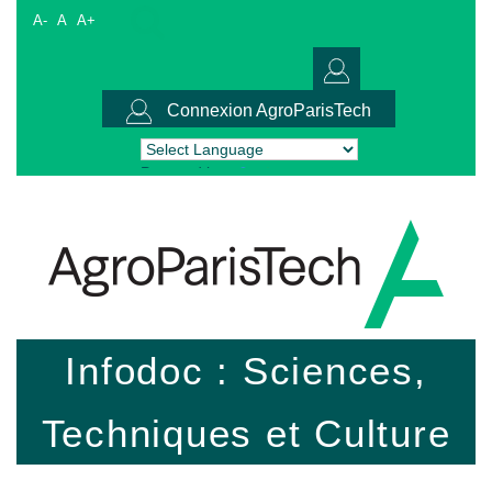
A-
A
A+
Connexion AgroParisTech
Powered by
Translate
Infodoc : Sciences,
Techniques et Culture