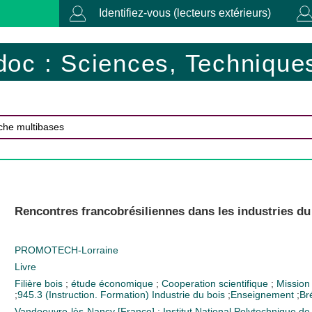
Identifiez-vous (lecteurs extérieurs)
doc : Sciences, Techniques
Rencontres francobrésiliennes dans les industries du
PROMOTECH-Lorraine
Livre
Filière bois
;
étude économique
;
Cooperation scientifique
;
Missio
;
945.3 (Instruction. Formation)
Industrie du bois
;
Enseignement
;
Bré
Vandoeuvre-lès-Nancy [France] : Institut National Polytechnique de