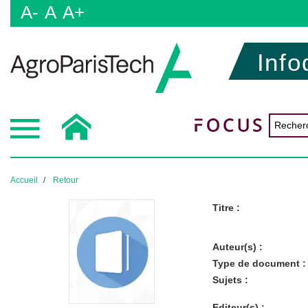
A-
A
A+
Info
Accueil
Retour
Titre :
Auteur(s) :
Type de document :
Sujets :
Editeur(s) :