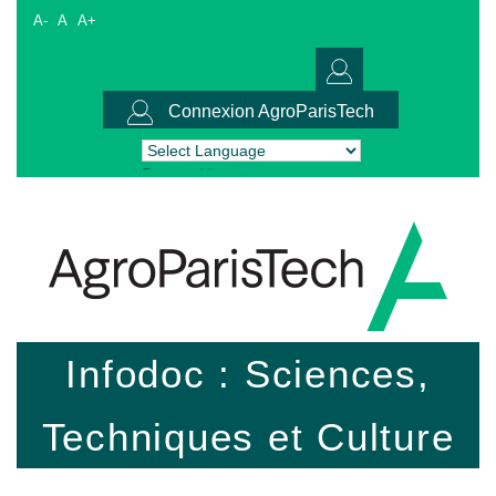
A-
A
A+
Connexion AgroParisTech
Powered by
Translate
Infodoc : Sciences,
Techniques et Culture