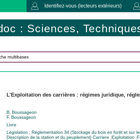
Identifiez-vous (lecteurs extérieurs)
doc : Sciences, Techniques
L'Exploitation des carrières : régimes juridique, réglem
B. Boussageon
F. Boussageon
Livre
Législation
;
Réglementation
34 (Stockage du bois en forêt et sur l
Description de la station et du peuplement)
Carriere
;
Exploitation
;
F