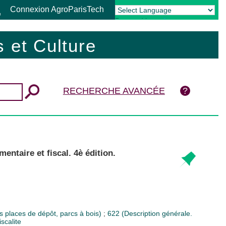
Connexion AgroParisTech
Powered by
Translate
 et Culture
RECHERCHE AVANCÉE
entaire et fiscal. 4è édition.
es places de dépôt, parcs à bois)
;
622 (Description générale.
iscalite