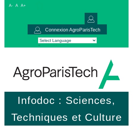
A-
A
A+
Connexion AgroParisTech
Powered by
Translate
Infodoc : Sciences,
Techniques et Culture