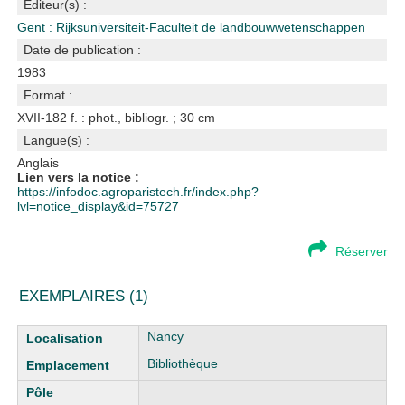
Editeur(s) :
Gent : Rijksuniversiteit-Faculteit de landbouwwetenschappen
Date de publication :
1983
Format :
XVII-182 f. : phot., bibliogr. ; 30 cm
Langue(s) :
Anglais
Lien vers la notice :
https://infodoc.agroparistech.fr/index.php?
lvl=notice_display&id=75727
Réserver
EXEMPLAIRES (1)
Liste des exemplaires
Nancy
Bibliothèque