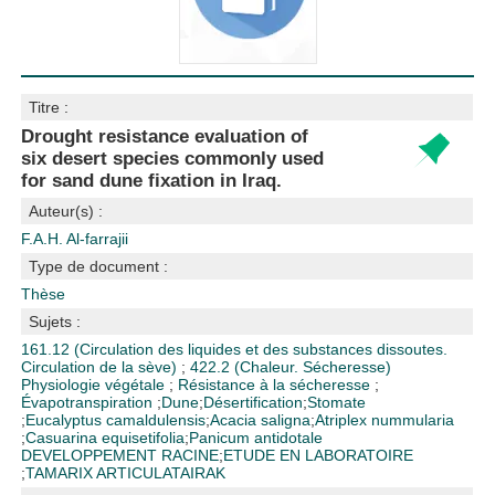
Titre :
Drought resistance evaluation of
six desert species commonly used
for sand dune fixation in Iraq.
Auteur(s) :
F.A.H. Al-farrajii
Type de document :
Thèse
Sujets :
161.12 (Circulation des liquides et des substances dissoutes.
Circulation de la sève)
;
422.2 (Chaleur. Sécheresse)
Physiologie végétale
;
Résistance à la sécheresse
;
Évapotranspiration
;
Dune
;
Désertification
;
Stomate
;
Eucalyptus camaldulensis
;
Acacia saligna
;
Atriplex nummularia
;
Casuarina equisetifolia
;
Panicum antidotale
DEVELOPPEMENT RACINE
;
ETUDE EN LABORATOIRE
;
TAMARIX ARTICULATA
IRAK