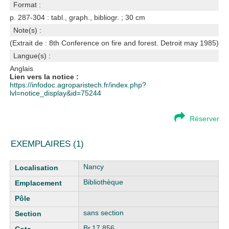
Format :
p. 287-304 : tabl., graph., bibliogr. ; 30 cm
Note(s) :
(Extrait de : 8th Conference on fire and forest. Detroit may 1985)
Langue(s) :
Anglais
Lien vers la notice :
https://infodoc.agroparistech.fr/index.php?
lvl=notice_display&id=75244
Réserver
EXEMPLAIRES (1)
Liste des exemplaires
Nancy
Bibliothèque
sans section
Br.17.856