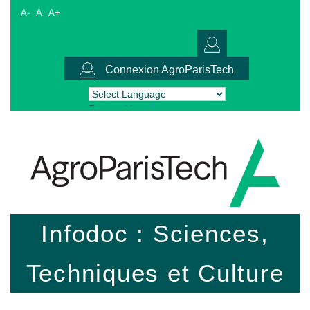
A-
A
A+
Connexion AgroParisTech
Powered by
Translate
Infodoc : Sciences,
Techniques et Culture