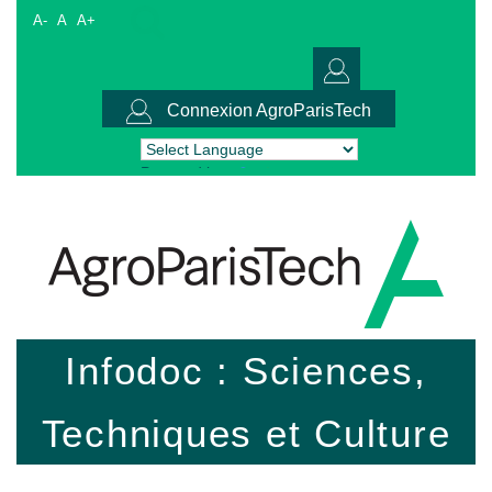
A-
A
A+
Connexion AgroParisTech
Powered by
Translate
Infodoc : Sciences,
Techniques et Culture