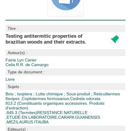
Titre :
Testing antitermitic properties of
brazilian woods and their extracts.
Auteur(s) :
Fairie Lyn Carter
Celia R.R. de Camargo
Type de document :
Livre
Sujets :
Bois
;
Isoptera
;
Lutte chimique
;
Sous-produit
;
Reticulitermes
flavipes
;
Coptotermes formosanus
;
Cedrela odorata
813.2 (Constituants organiques accessoires. Produits
d'extraction)
;
845.3 (Termites)
RESISTANCE NATURELLE
;
ETUDE EN LABORATOIRE
;
CARAPA GUIANENSIS
;
MEZILAURUS ITAUBA
Editeur(s) :