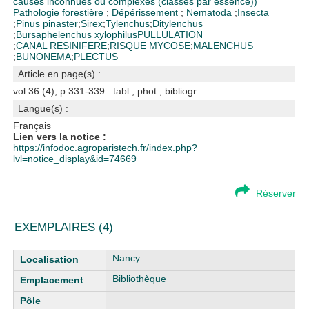
causes inconnues ou complexes (classés par essence))
Pathologie forestière
;
Dépérissement
;
Nematoda
;
Insecta
;
Pinus pinaster
;
Sirex
;
Tylenchus
;
Ditylenchus
;
Bursaphelenchus xylophilus
PULLULATION
;
CANAL RESINIFERE
;
RISQUE MYCOSE
;
MALENCHUS
;
BUNONEMA
;
PLECTUS
Article en page(s) :
vol.36 (4), p.331-339 : tabl., phot., bibliogr.
Langue(s) :
Français
Lien vers la notice :
https://infodoc.agroparistech.fr/index.php?
lvl=notice_display&id=74669
Réserver
EXEMPLAIRES (4)
Liste des exemplaires
Nancy
Bibliothèque