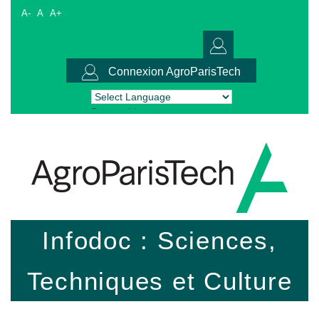
A-
A
A+
Connexion AgroParisTech
Powered by
Translate
Infodoc : Sciences,
Techniques et Culture