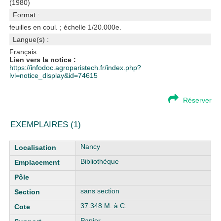
(1980)
Format :
feuilles en coul. ; échelle 1/20.000e.
Langue(s) :
Français
Lien vers la notice :
https://infodoc.agroparistech.fr/index.php?
lvl=notice_display&id=74615
Réserver
EXEMPLAIRES (1)
Liste des exemplaires
Nancy
Bibliothèque
sans section
37.348 M. à C.
Papier