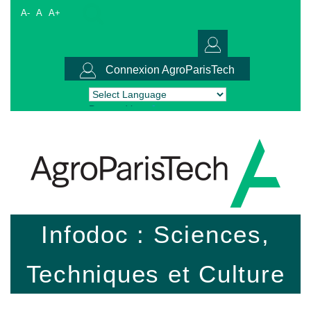
A-
A
A+
Connexion AgroParisTech
Powered by
Translate
Infodoc : Sciences,
Techniques et Culture