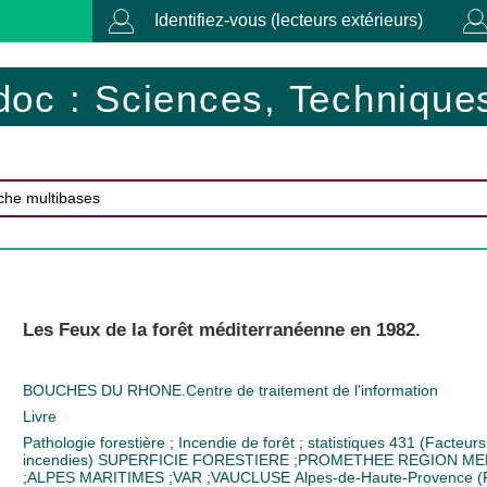
Identifiez-vous (lecteurs extérieurs)
doc : Sciences, Techniques
Les Feux de la forêt méditerranéenne en 1982.
BOUCHES DU RHONE.Centre de traitement de l'information
Livre
Pathologie forestière
;
Incendie de forêt
;
statistiques
431 (Facteurs
incendies)
SUPERFICIE FORESTIERE
;
PROMETHEE
REGION ME
;
ALPES MARITIMES
;
VAR
;
VAUCLUSE
Alpes-de-Haute-Provence (