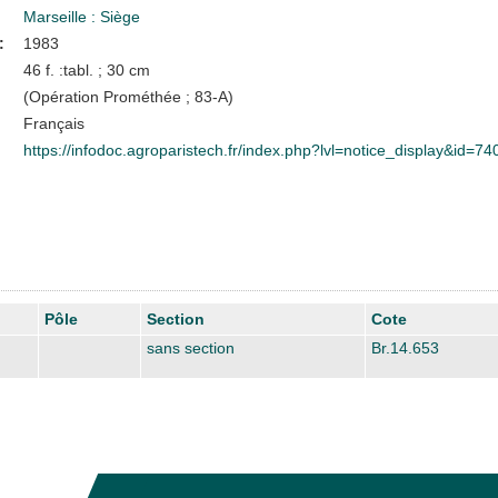
Marseille : Siège
:
1983
46 f. :tabl. ; 30 cm
(Opération Prométhée ; 83-A)
Français
https://infodoc.agroparistech.fr/index.php?lvl=notice_display&id=74
Pôle
Section
Cote
sans section
Br.14.653