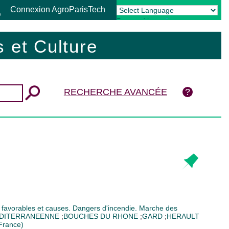
Connexion AgroParisTech
Powered by
Translate
 et Culture
RECHERCHE AVANCÉE
 favorables et causes. Dangers d'incendie. Marche des
DITERRANEENNE
;
BOUCHES DU RHONE
;
GARD
;
HERAULT
France)