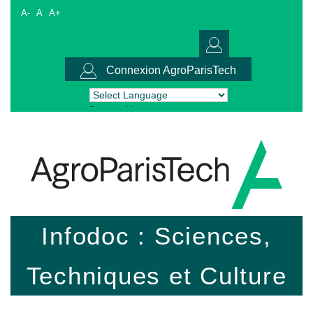
A-
A
A+
Connexion AgroParisTech
Powered by
Translate
Infodoc : Sciences,
Techniques et Culture