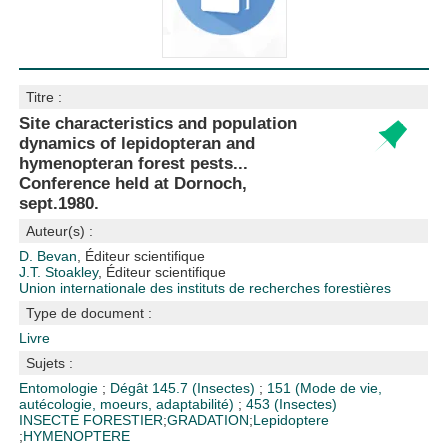
Titre :
Site characteristics and population
dynamics of lepidopteran and
hymenopteran forest pests...
Conference held at Dornoch,
sept.1980.
Auteur(s) :
D. Bevan
, Éditeur scientifique
J.T. Stoakley
, Éditeur scientifique
Union internationale des instituts de recherches forestières
Type de document :
Livre
Sujets :
Entomologie
;
Dégât
145.7 (Insectes)
;
151 (Mode de vie,
autécologie, moeurs, adaptabilité)
;
453 (Insectes)
INSECTE FORESTIER
;
GRADATION
;
Lepidoptere
;
HYMENOPTERE