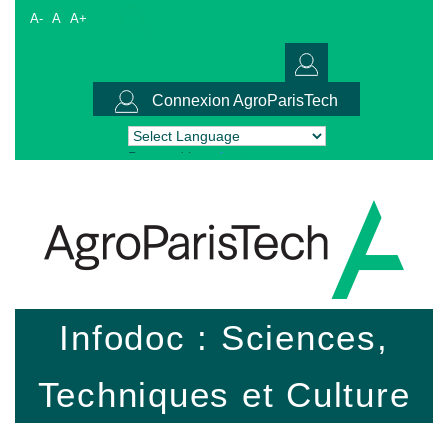
A-
A
A+
Connexion AgroParisTech
Powered by
Translate
Infodoc : Sciences,
Techniques et Culture