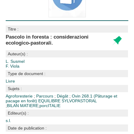
Titre :
Pascolo in foresta : considerazioni
ecologico-pastorali.
Auteur(s) :
L. Susmel
F. Viola
Type de document :
Livre
Sujets :
Agroforesterie
;
Parcours
;
Dégât
;
Ovin
268.1 (Pâturage et
pacage en forêt)
EQUILIBRE SYLVOPASTORAL
;
BILAN MATIERE
;
porc
ITALIE
Editeur(s) :
s.l.
Date de publication :