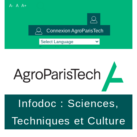
A-
A
A+
Connexion AgroParisTech
Powered by
Translate
Infodoc : Sciences,
Techniques et Culture