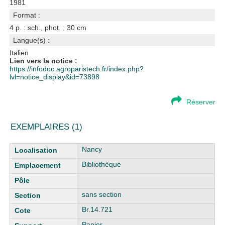
1981
Format :
4 p. : sch., phot. ; 30 cm
Langue(s) :
Italien
Lien vers la notice :
https://infodoc.agroparistech.fr/index.php?
lvl=notice_display&id=73898
Réserver
EXEMPLAIRES (1)
Liste des exemplaires
Nancy
Bibliothèque
sans section
Br.14.721
Papier