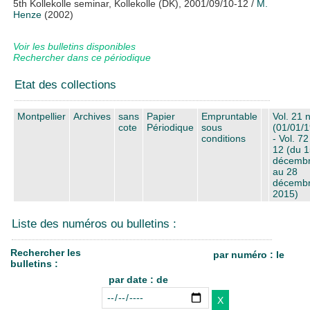
5th Kollekolle seminar, Kollekolle (DK), 2001/09/10-12
/
M.
Henze
(2002)
Voir les bulletins disponibles
Rechercher dans ce périodique
Etat des collections
Montpellier
Archives
sans
Papier
Empruntable
Vol. 21 
cote
Périodique
sous
(01/01/
conditions
- Vol. 72
12 (du 
décemb
au 28
décemb
2015)
Liste des numéros ou bulletins :
Rechercher les
par numéro : le
bulletins :
par date : de