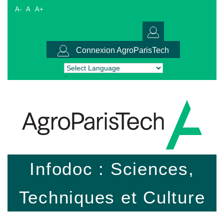
A-
A
A+
Connexion AgroParisTech
Powered by
Translate
Infodoc : Sciences,
Techniques et Culture