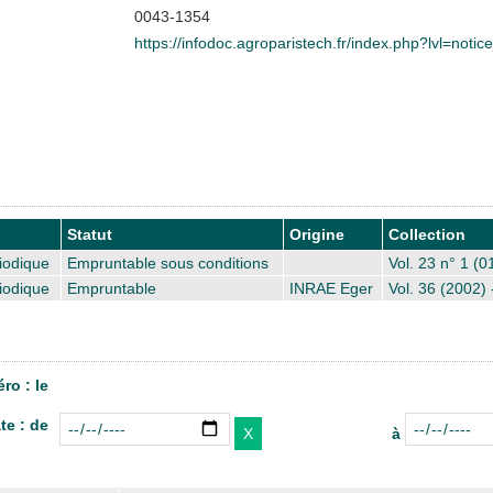
0043-1354
https://infodoc.agroparistech.fr/index.php?lvl=noti
Statut
Origine
Collection
iodique
Empruntable sous conditions
Vol. 23 n° 1 (0
iodique
Empruntable
INRAE Eger
Vol. 36 (2002) 
ro : le
te : de
à