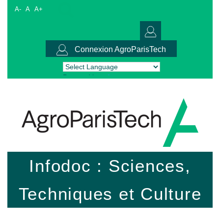
A-
A
A+
Connexion AgroParisTech
Powered by
Translate
Infodoc : Sciences,
Techniques et Culture