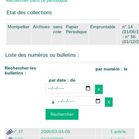
Rechercher dans ce périodique
Etat des collections
Montpellier
Archives
sans
Papier
Empruntable
n° 14
cote
Périodique
(01/06/
- n° 56
(01/12/
Liste des numéros ou bulletins :
Rechercher les
par numéro : le
bulletins :
par date : de
à
n° 37
2005/03-04-05
1 article