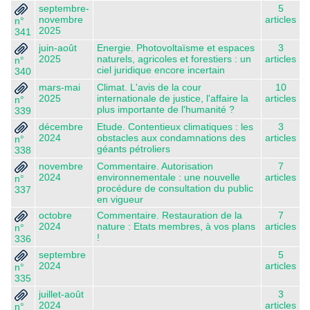
septembre-
5
novembre
articles
n°
2025
341
juin-août
Energie. Photovoltaïsme et espaces
3
2025
naturels, agricoles et forestiers : un
articles
n°
ciel juridique encore incertain
340
mars-mai
Climat. L'avis de la cour
10
2025
internationale de justice, l'affaire la
articles
n°
plus importante de l'humanité ?
339
décembre
Etude. Contentieux climatiques : les
3
2024
obstacles aux condamnations des
articles
n°
géants pétroliers
338
novembre
Commentaire. Autorisation
7
2024
environnementale : une nouvelle
articles
n°
procédure de consultation du public
337
en vigueur
octobre
Commentaire. Restauration de la
7
2024
nature : Etats membres, à vos plans
articles
n°
!
336
septembre
5
2024
articles
n°
335
juillet-août
3
2024
articles
n°