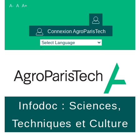
A-
A
A+
Connexion AgroParisTech
Powered by
Translate
Infodoc : Sciences,
Techniques et Culture