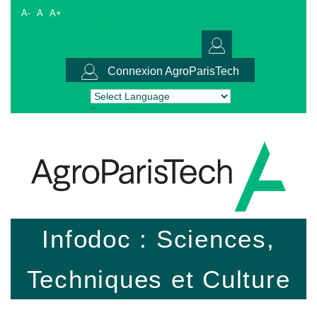
A-
A
A+
Connexion AgroParisTech
Powered by
Translate
Infodoc : Sciences,
Techniques et Culture