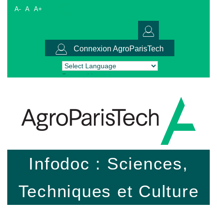
A-
A
A+
Connexion AgroParisTech
Powered by
Translate
Infodoc : Sciences,
Techniques et Culture