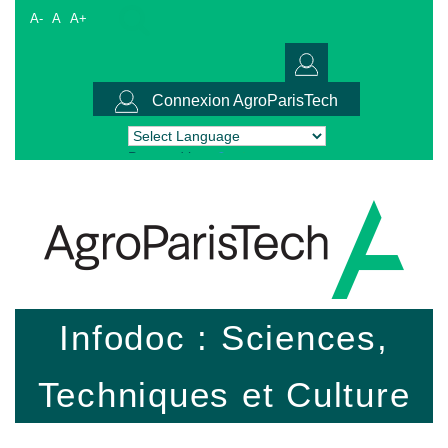
A-
A
A+
Connexion AgroParisTech
Powered by
Translate
Infodoc : Sciences,
Techniques et Culture