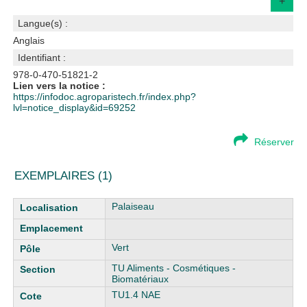
+
Langue(s) :
Anglais
Identifiant :
978-0-470-51821-2
Lien vers la notice :
https://infodoc.agroparistech.fr/index.php?
lvl=notice_display&id=69252
Réserver
EXEMPLAIRES (1)
Liste des exemplaires
Palaiseau
Vert
TU Aliments - Cosmétiques -
Biomatériaux
TU1.4 NAE