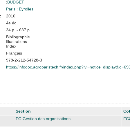
;
BUDGET
Paris : Eyrolles
:
2010
4e éd.
34 p. - 637 p.
Bibliographie
Illustrations
Index
Français
978-2-212-54728-3
https://infodoc.agroparistech.fr/index.php?lvl=notice_display&id=69
Section
Co
e
FG Gestion des organisations
FG