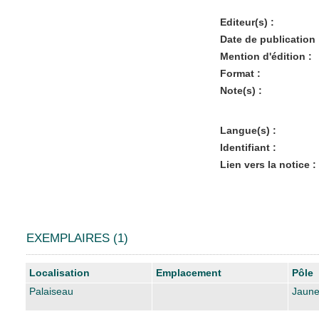
Editeur(s) :
Date de publication 
Mention d'édition :
Format :
Note(s) :
Langue(s) :
Identifiant :
Lien vers la notice :
EXEMPLAIRES (1)
Liste des exemplaires
Localisation
Emplacement
Pôle
Palaiseau
Jaun