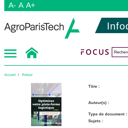
A-
A
A+
Info
Accueil
Retour
Titre :
Auteur(s) :
Type de document :
Sujets :