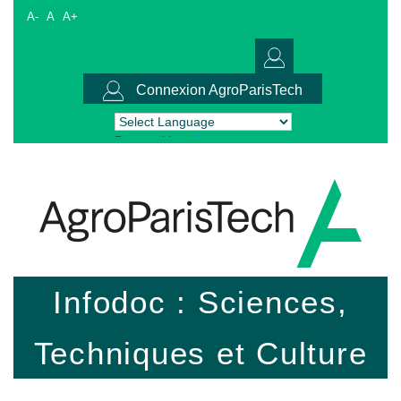
A-
A
A+
Connexion AgroParisTech
Powered by
Translate
Infodoc : Sciences,
Techniques et Culture