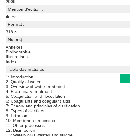
2009
Mention d'édition :
4e éd.
Format :
318 p.
Note(s) :
Annexes
Bibliographie
Illustrations
Index
Table des matières :
1: Introduction
+
2: Quality of water
3: Overview of water treatment
4: Preliminary treatment
5: Coagulation and flocculation
6: Coagulants and coagulant aids
7: Theory and principles of clarification
8: Types of clarifiers
9: Filtration
10: Membrane processes
11: Other processes
12: Disinfection
13: Waterworks wastes and sludge