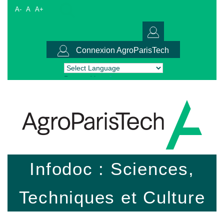
A-
A
A+
Connexion AgroParisTech
Powered by
Translate
Infodoc : Sciences,
Techniques et Culture