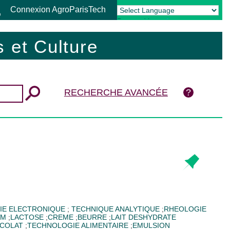
Connexion AgroParisTech
Powered by
Translate
 et Culture
RECHERCHE AVANCÉE
IE ELECTRONIQUE
;
TECHNIQUE ANALYTIQUE
;
RHEOLOGIE
UM
;
LACTOSE
;
CREME
;
BEURRE
;
LAIT DESHYDRATE
COLAT
;
TECHNOLOGIE ALIMENTAIRE
;
EMULSION