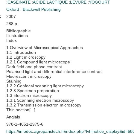
;
CASEINATE
;
ACIDE LACTIQUE
;
LEVURE
;
YOGOURT
Oxford : Blackwell Publishing
:
2007
288 p.
Bibliographie
Illustrations
Index
1 Overview of Microscopical Approaches
1.1 Introduction
1.2 Light microscopy
1.2.1 Compound light microscope
Dark field and phase contrast
Polarised light and differential interference contrast
Fluorescent microscopy
Staining
1.2.2 Confocal scanning light microscopy
1.2.3 Specimen preparation
1.3 Electron microscopy
1.3.1 Scanning electron microscopy
1.3.2 Transmission electron microscopy
Thin section[...]
Anglais
978-1-4051-2975-6
https://infodoc.agroparistech.fr/index.php?lvl=notice_display&id=68