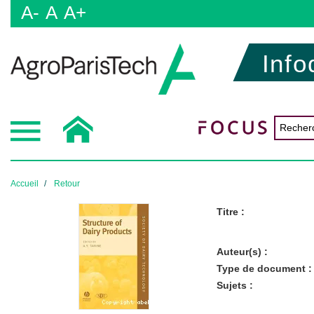
A-
A
A+
Info
Accueil
Retour
Titre :
Auteur(s) :
Type de document :
Sujets :