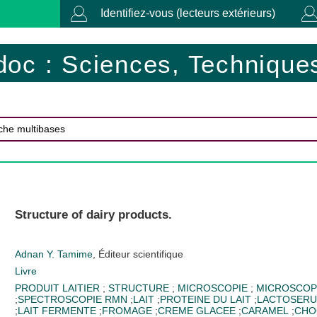
Identifiez-vous (lecteurs extérieurs)
doc : Sciences, Techniques
Structure of dairy products.
Adnan Y. Tamime
, Éditeur scientifique
Livre
PRODUIT LAITIER
;
STRUCTURE
;
MICROSCOPIE
;
MICROSCOP
;
SPECTROSCOPIE RMN
;
LAIT
;
PROTEINE DU LAIT
;
LACTOSER
;
LAIT FERMENTE
;
FROMAGE
;
CREME GLACEE
;
CARAMEL
;
CHO