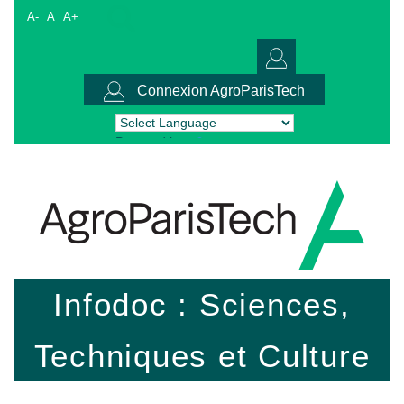
A-
A
A+
Connexion AgroParisTech
Powered by
Translate
Infodoc : Sciences,
Techniques et Culture