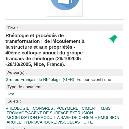
Titre :
Rhéologie et procédés de
transformation : de l'écoulement à
la structure et aux propriétés -
40ème colloque annuel du groupe
français de rhéologie (26/10/2005
-28/10/2005, Nice, France).
Auteur(s) :
Groupe Français de Rhéologie (GFR)
, Éditeur scientifique
Type de document :
Livre
Sujets :
RHEOLOGIE
;
CONGRES
;
POLYMERE
;
CIMENT
;
MAIS
;
FROMAGE
;
AGENT DE SURFACE
;
EXTRUSION
;
MODELISATION
;
PRODUIT A BASE DE CEREALE
;
EMULSION
;
ARGILE
;
HYDROCARBURE
;
VISCOELASTICITE