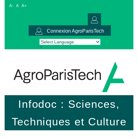
A-
A
A+
Connexion AgroParisTech
Powered by
Translate
Infodoc : Sciences,
Techniques et Culture