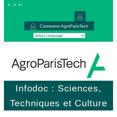
A-
A
A+
Connexion AgroParisTech
Powered by
Translate
Infodoc : Sciences,
Techniques et Culture