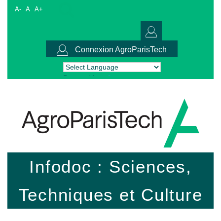
A-
A
A+
Connexion AgroParisTech
Powered by
Translate
Infodoc : Sciences,
Techniques et Culture