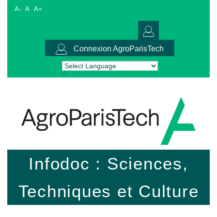
A-
A
A+
Connexion AgroParisTech
Powered by
Translate
Infodoc : Sciences,
Techniques et Culture