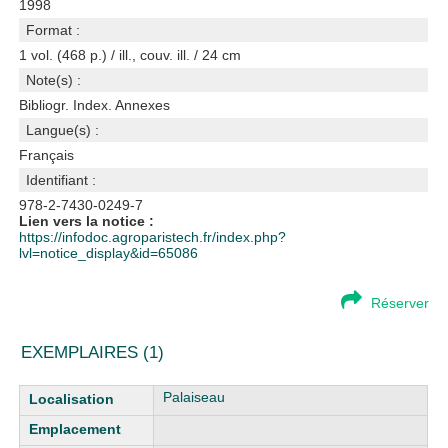
1998
Format :
1 vol. (468 p.) / ill., couv. ill. / 24 cm
Note(s) :
Bibliogr. Index. Annexes
Langue(s) :
Français
Identifiant :
978-2-7430-0249-7
Lien vers la notice :
https://infodoc.agroparistech.fr/index.php?
lvl=notice_display&id=65086
Réserver
EXEMPLAIRES (1)
Liste des exemplaires
Palaiseau