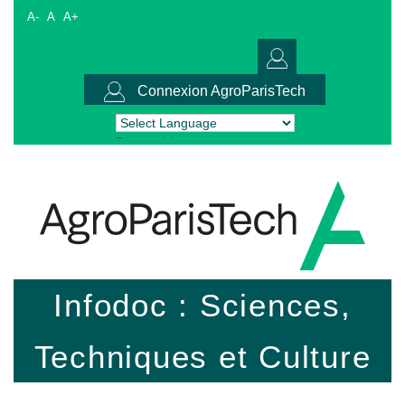
A-
A
A+
Connexion AgroParisTech
Powered by
Translate
Infodoc : Sciences,
Techniques et Culture