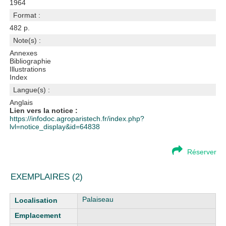
1964
Format :
482 p.
Note(s) :
Annexes
Bibliographie
Illustrations
Index
Langue(s) :
Anglais
Lien vers la notice :
https://infodoc.agroparistech.fr/index.php?
lvl=notice_display&id=64838
Réserver
EXEMPLAIRES (2)
Liste des exemplaires
Palaiseau