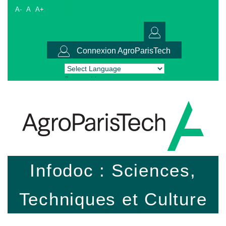
A-
A
A+
Connexion AgroParisTech
Powered by
Translate
Infodoc : Sciences,
Techniques et Culture