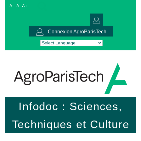
A-
A
A+
Connexion AgroParisTech
Powered by
Translate
Infodoc : Sciences,
Techniques et Culture