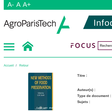
A-
A
A+
Info
Accueil
Retour
Titre :
Auteur(s) :
Type de document :
Sujets :