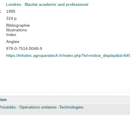
Londres : Blackie academic and professional
:
1995
324 p.
Bibliographie
Illustrations
Index
Anglais
978-0-7514-0048-9
https://infodoc.agroparistech.fr/index.php?lvl=notice_display&id=64
tion
rocédés - Opérations unitaires -Technologies