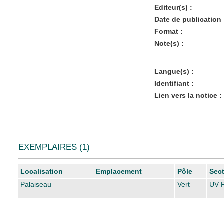
Editeur(s) :
Date de publication 
Format :
Note(s) :
Langue(s) :
Identifiant :
Lien vers la notice :
EXEMPLAIRES (1)
Liste des exemplaires
Localisation
Emplacement
Pôle
Sec
Palaiseau
Vert
UV P