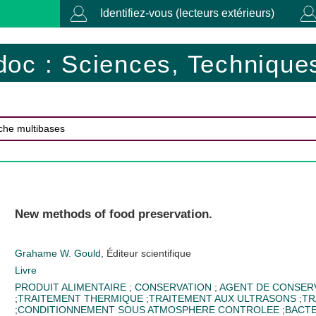
Identifiez-vous (lecteurs extérieurs)
doc : Sciences, Techniques
New methods of food preservation.
Grahame W. Gould
, Éditeur scientifique
Livre
PRODUIT ALIMENTAIRE
;
CONSERVATION
;
AGENT DE CONSER
;
TRAITEMENT THERMIQUE
;
TRAITEMENT AUX ULTRASONS
;
TR
;
CONDITIONNEMENT SOUS ATMOSPHERE CONTROLEE
;
BACTE