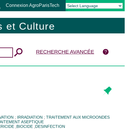
Connexion AgroParisTech
Powered by
Translate
 et Culture
RECHERCHE AVANCÉE
VATION
;
IRRADIATION
;
TRAITEMENT AUX MICROONDES
AITEMENT ASEPTIQUE
RICIDE
;
BIOCIDE
;
DESINFECTION