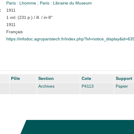
Paris : Lhomme
;
Paris : Librairie du Museum
:
1911
1 vol. (231 p.) / ill. / in-8°
1911
Français
https://infodoc.agroparistech.fr/index.php?lvl=notice_display&id=63
Pôle
Section
Cote
Support
Archives
P4113
Papier