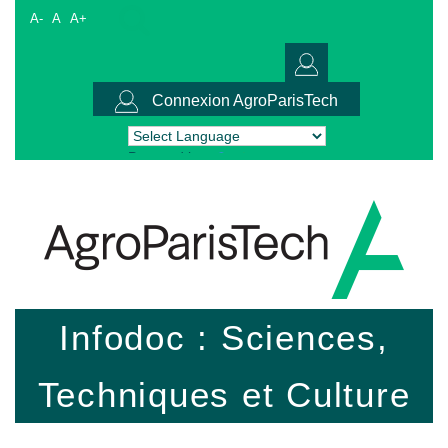
A-
A
A+
Connexion AgroParisTech
Powered by
Translate
Infodoc : Sciences,
Techniques et Culture