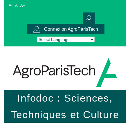
A-
A
A+
Connexion AgroParisTech
Powered by
Translate
Infodoc : Sciences,
Techniques et Culture