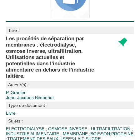
Titre :
Les procédés de séparation par
membranes : électrodialyse,
osmose inverse, ultrafiltration.
Utilisations actuelles et
potentielles dans l'industrie
alimentaire en dehors de l'industrie
laitière.
Auteur(s) :
P. Granier
Jean-Jacques Bimbenet
Type de document :
Livre
Sujets :
ELECTRODIALYSE
;
OSMOSE INVERSE
;
ULTRAFILTRATION
;
INDUSTRIE ALIMENTAIRE
;
MEMBRANE
;
BOISSON
;
PROTEINE
;
TRAITEMENT DES EAUX USEES
;
LAIT
;
SUCRE