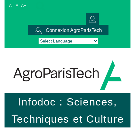
A-
A
A+
Connexion AgroParisTech
Powered by
Translate
Infodoc : Sciences,
Techniques et Culture